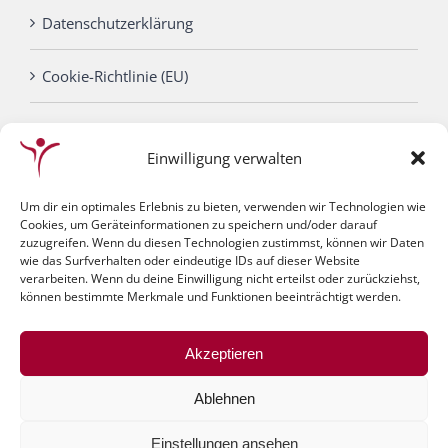
Datenschutzerklärung
Cookie-Richtlinie (EU)
Einwilligung verwalten
Um dir ein optimales Erlebnis zu bieten, verwenden wir Technologien wie
Cookies, um Geräteinformationen zu speichern und/oder darauf
zuzugreifen. Wenn du diesen Technologien zustimmst, können wir Daten
wie das Surfverhalten oder eindeutige IDs auf dieser Website
verarbeiten. Wenn du deine Einwilligung nicht erteilst oder zurückziehst,
können bestimmte Merkmale und Funktionen beeinträchtigt werden.
© Gesundheitszentrum Bauer | Website by
Akzeptieren
Onlineprofis.com
|
klank-media
|
info@gesundheitszentrum-
Ablehnen
bauer.de
Einstellungen ansehen