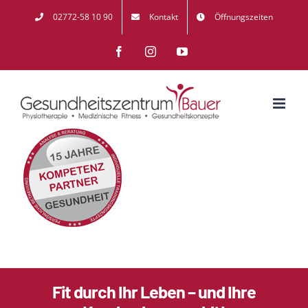
Zum
02772-58 10 90
Kontakt
Öffnungszeiten
Inhalt
Facebook
Instagram
YouTube
springen
Fit durch Ihr Leben – und Ihre