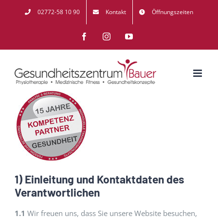
Zum
02772-58 10 90
Kontakt
Öffnungszeiten
Inhalt
Facebook
Instagram
YouTube
springen
1) Einleitung und Kontaktdaten des
Verantwortlichen
1.1
Wir freuen uns, dass Sie unsere Website besuchen,