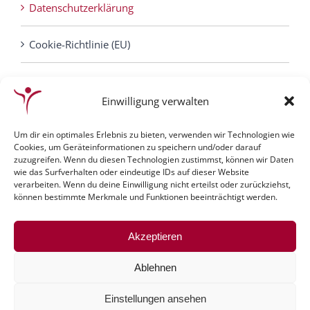
Datenschutzerklärung
Cookie-Richtlinie (EU)
Einwilligung verwalten
Um dir ein optimales Erlebnis zu bieten, verwenden wir Technologien wie
Cookies, um Geräteinformationen zu speichern und/oder darauf
zuzugreifen. Wenn du diesen Technologien zustimmst, können wir Daten
wie das Surfverhalten oder eindeutige IDs auf dieser Website
verarbeiten. Wenn du deine Einwilligung nicht erteilst oder zurückziehst,
können bestimmte Merkmale und Funktionen beeinträchtigt werden.
© Gesundheitszentrum Bauer | Website by
Akzeptieren
Onlineprofis.com
|
klank-media
|
info@gesundheitszentrum-
Ablehnen
bauer.de
Einstellungen ansehen