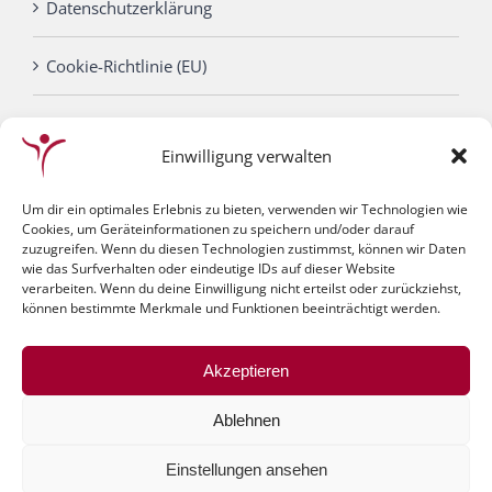
Datenschutzerklärung
Cookie-Richtlinie (EU)
Einwilligung verwalten
Um dir ein optimales Erlebnis zu bieten, verwenden wir Technologien wie
Cookies, um Geräteinformationen zu speichern und/oder darauf
zuzugreifen. Wenn du diesen Technologien zustimmst, können wir Daten
wie das Surfverhalten oder eindeutige IDs auf dieser Website
verarbeiten. Wenn du deine Einwilligung nicht erteilst oder zurückziehst,
können bestimmte Merkmale und Funktionen beeinträchtigt werden.
© Gesundheitszentrum Bauer | Website by
Akzeptieren
Onlineprofis.com
|
klank-media
|
info@gesundheitszentrum-
Ablehnen
bauer.de
Einstellungen ansehen